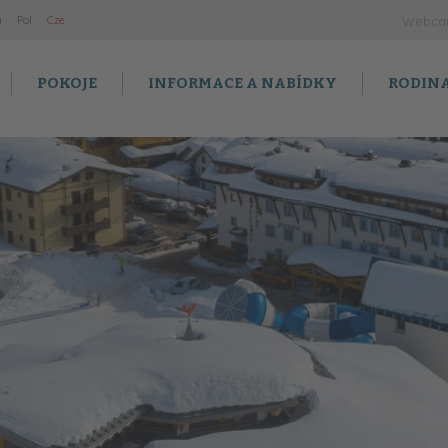
a
Po
l
Cz
e
Webc
POKOJE
INFORMACE A NABÍDKY
RODIN