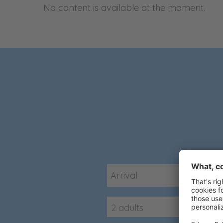
No content is available at the moment.
2 adults