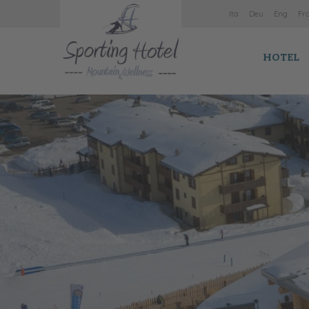
It
a
De
u
En
g
Fr
HOTEL