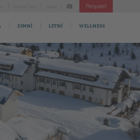
Request
am
Tonale Pass
News
A
ZIMNÍ
LETNÍ
WELLNESS