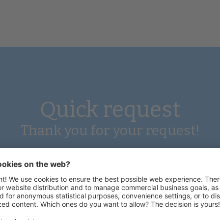
Quick request
Thank you for your request!
no child