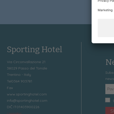
Sporting Hotel
Ne
Via Circonvallazione 21
38029
Passo del Tonale
Subs
Trentino - Italy
news
Tel
0364 903781
Fax
www.sportinghotel.com
info@sportinghotel.com
DIČ IT01403900226
S
Umístění