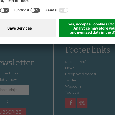
Footer links
wsletter
Sociální zeď
News
cribe to our
Předpověď počasí
letter now
Twitter
Webcam
Youtube
(
Info
)
UBSCRIBE