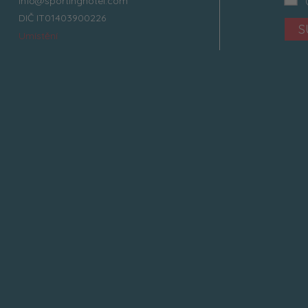
info@sportinghotel.com
DIČ IT01403900226
S
Umístění