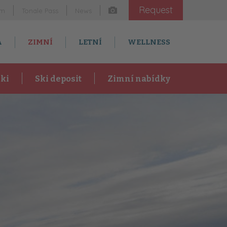
Request
am
Tonale Pass
News
A
ZIMNÍ
LETNÍ
WELLNESS
ki
Ski deposit
Zimní nabídky