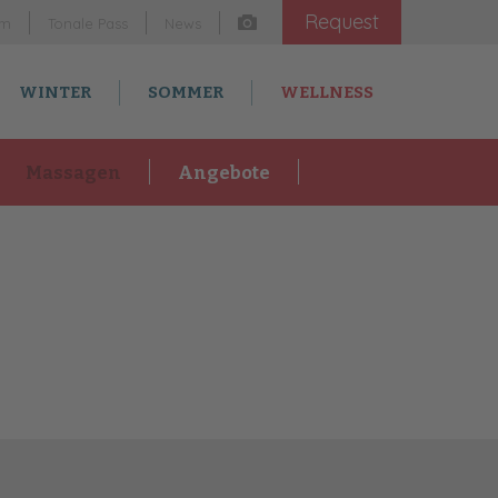
Request
am
Tonale Pass
News
WINTER
SOMMER
WELLNESS
Massagen
Angebote