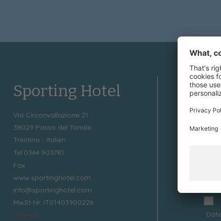
Sporting Hotel
Ne
Via Circonvallazione 21
38029
Passo del Tonale
Grati
Trentino - Italien
News
Tel.
0364 903781
abon
Fax
www.sportinghotel.com
info@sportinghotel.com
MwSt-Nr. IT01403900226
Date
Anreise