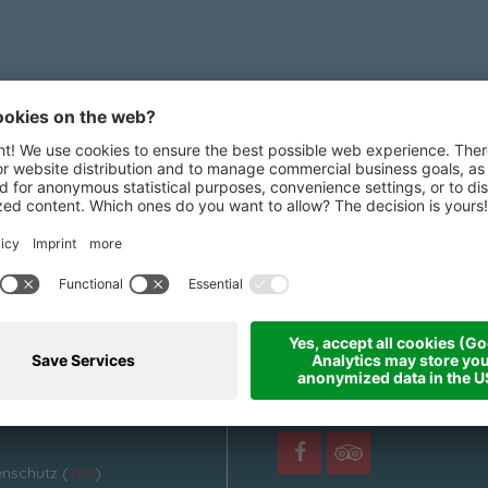
Information
wsletter
Beiträge
News
s unsere
Social Wall
letter
Twitter
nieren
Webcam
Wetter
Youtube
nschutz (
Info
)