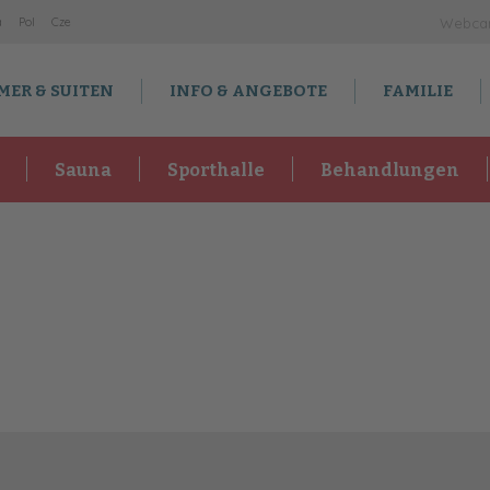
a
Po
l
Cz
e
Webc
MER & SUITEN
INFO & ANGEBOTE
FAMILIE
Sauna
Sporthalle
Behandlungen
Wellness 2024/25