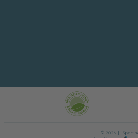
©
2026 |
Sportin