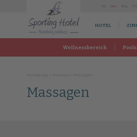
It
a
De
u
En
g
Fr
HOTEL
ZIM
Wellnessbereich
Pools
Homepage
Wellness
Massagen
Massagen