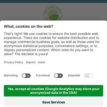
©
2026 |
Sporting Hotel
|
|
|
Copyright
Privacy policy
|
|
Plan du site
Cookie settings
produced by