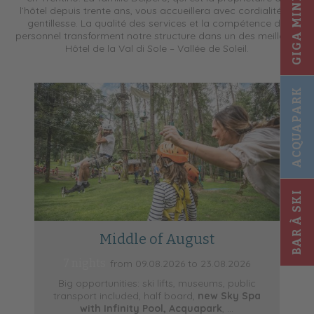
GIGA MINI CLUB
l’hôtel depuis trente ans, vous accueillera avec cordialité et
gentillesse. La qualité des services et la compétence du
personnel transforment notre structure dans un des meilleurs
Hôtel de la Val di Sole – Vallée de Soleil.
ACQUAPARK
BAR À SKI
Middle of August
7 nights
from 09.08.2026 to 23.08.2026
Big opportunities: ski lifts, museums, public
transport included, half board,
new Sky Spa
t
with Infinity Pool, Acquapark
, ...