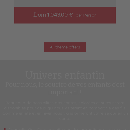
from 1,043.00 €
per Person
All theme offers
Univers enfantin
Pour nous, le sourire de vos enfants c’est
important!
Beaucoup de possibilités amusantes, colorées et sures seront
disponibles pour ceux qui nous visitèrent en compagnie des fils.
Comme en été et en hiver nous transformeront votre séjour en un
conte.
Adamello Kids Card gratuite pour les animations en plein air et