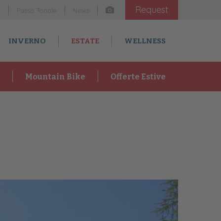
Request
m
Passo Tonale
News
INVERNO
ESTATE
WELLNESS
Mountain Bike
Offerte Estive