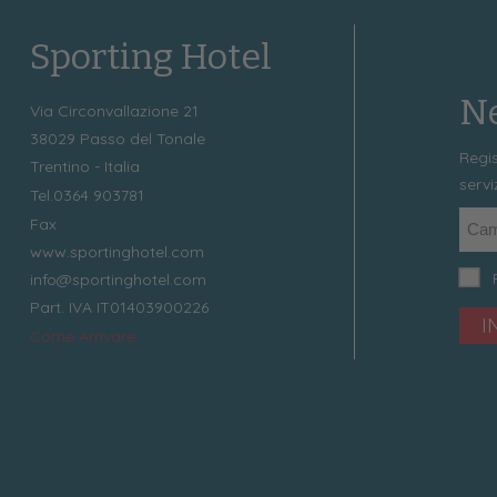
Sporting Hotel
Ne
Via Circonvallazione 21
38029
Passo del Tonale
Regis
Trentino - Italia
servi
Tel.
0364 903781
Fax
www.sportinghotel.com
info@sportinghotel.com
Part. IVA IT01403900226
I
Come Arrivare