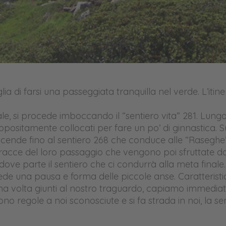
 di farsi una passeggiata tranquilla nel verde. L’itiner
, si procede imboccando il “sentiero vita” 281. Lungo
appositamente collocati per fare un po’ di ginnastica. 
 scende fino al sentiero 268 che conduce alle “Raseghe
 tracce del loro passaggio che vengono poi sfruttate da
ove parte il sentiero che ci condurrà alla meta finale. 
de una pausa e forma delle piccole anse. Caratteristici
Una volta giunti al nostro traguardo, capiamo immediat
no regole a noi sconosciute e si fa strada in noi, la se