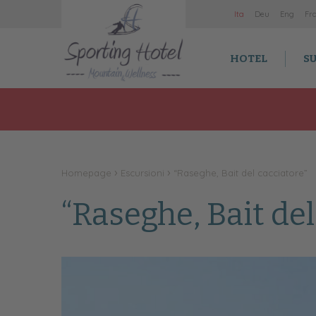
It
a
De
u
En
g
Fr
HOTEL
SU
Homepage
Escursioni
“Raseghe, Bait del cacciatore”
“Raseghe, Bait del