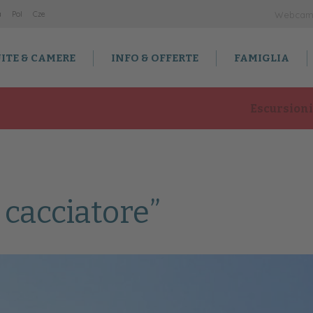
a
Po
l
Cz
e
Webca
ITE & CAMERE
INFO & OFFERTE
FAMIGLIA
Escursioni
 cacciatore”