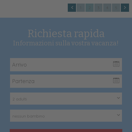
1
2
3
4
5
Richiesta rapida
Informazioni sulla vostra vacanza!
2 adulti
nessun bambino