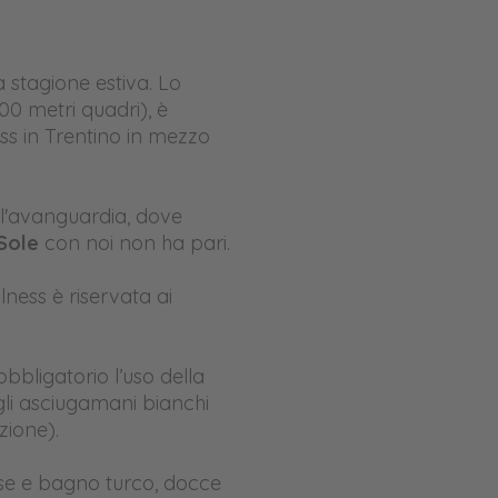
a stagione estiva. Lo
00 metri quadri), è
ss in Trentino in mezzo
all'avanguardia, dove
 Sole
con noi non ha pari.
ess è riservata ai
obbligatorio l’uso della
 gli asciugamani bianchi
zione).
ese e bagno turco, docce