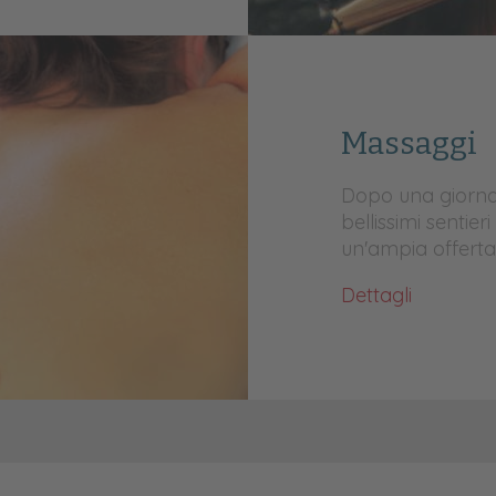
Massaggi
Dopo una giorna
bellissimi sentier
un'ampia offerta 
Dettagli