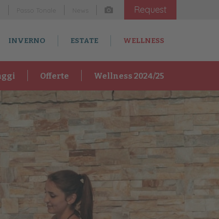
Request
m
Passo Tonale
News
INVERNO
ESTATE
WELLNESS
aggi
Offerte
Wellness 2024/25