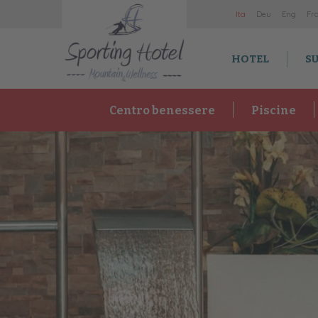
It
a
De
u
En
g
Fr
HOTEL
SU
Centro benessere
Piscine