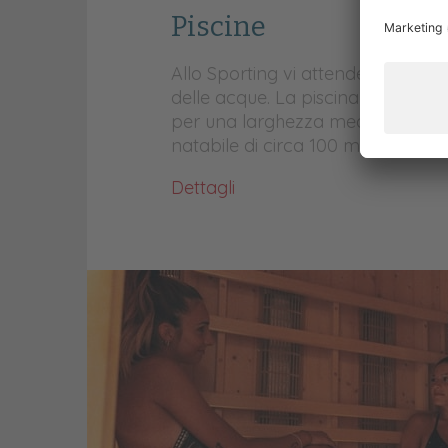
Piscine
Allo Sporting vi attende un fant
delle acque. La piscina principale
per una larghezza media di 6 ed 
natabile di circa 100 m².
Dettagli