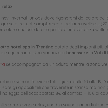
 relax
nevi invernali, un’oasi dove rigenerarsi dal calore dell
 grazie al recente ampliamento dell’area wellness (20
 per coloro che desiderano passare una vacanza wellne
ostro hotel spa in Trentino
dotato degli impianti più 
te e rigenerante. Una vacanza di
benessere in Val di
tra
se accompagnati da un adulto mentre la zona welln
bini e sono in funzione tutti i giorni dalle 10 alle 19; è 
usare gli appositi teli che troverete in stanza ma non
 il noleggio dell’accappatoio 8€ al cambio + 10€ di cau
, offre ampie zone relax, una bio sauna, sauna finland