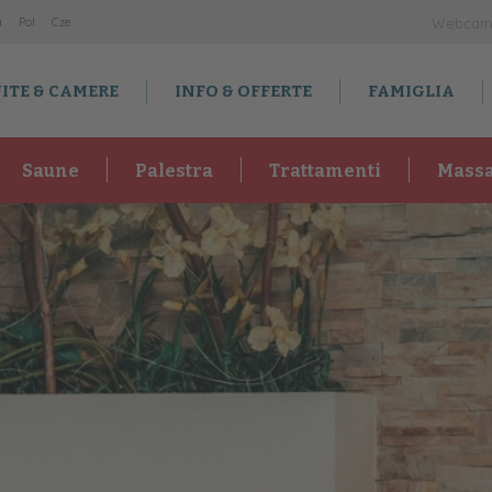
a
Po
l
Cz
e
Webca
ITE & CAMERE
INFO & OFFERTE
FAMIGLIA
Saune
Palestra
Trattamenti
Mass