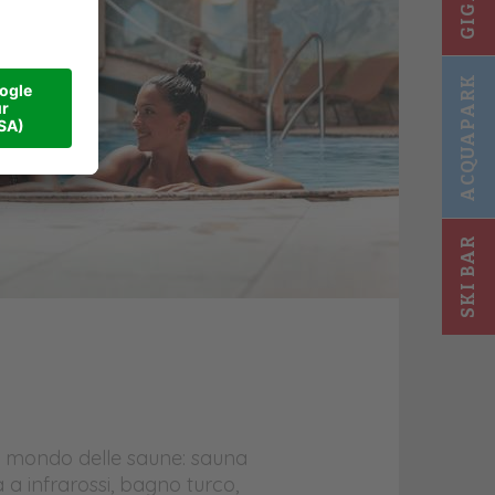
ACQUAPARK
SKI BAR
ro mondo delle saune: sauna
 a infrarossi, bagno turco,