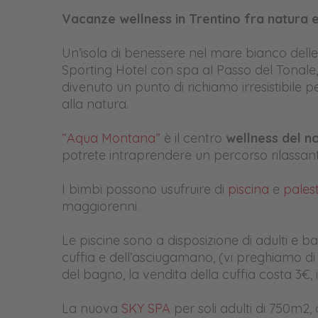
Vacanze wellness in Trentino fra natura e
Un’isola di benessere nel mare bianco delle 
Sporting Hotel con spa al Passo del Tonale,
divenuto un punto di richiamo irresistibile
alla natura.
“Aqua Montana”
è il centro
wellness del n
potrete intraprendere un percorso rilassan
I bimbi possono usufruire di
piscina
e
pales
maggiorenni.
Le piscine sono a disposizione di adulti e bam
cuffia e dell’asciugamano, (vi preghiamo di 
del bagno, la vendita della cuffia costa 3€,
La nuova
SKY SPA
per soli adulti di 750m2