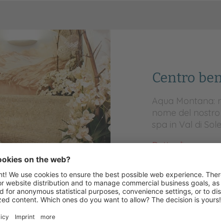
Centro be
Aqua Montana: no
nome del nostro 
spa in Val di Sole
Dettagli