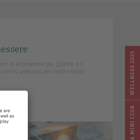
nessere
WELLNESS 2025
n lo scorderete più. Questo è il
centro wellness del nostro hotel
.
GIGA MINI CLUB