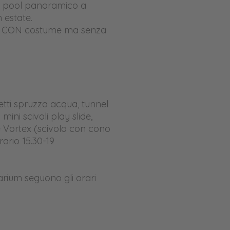
ity pool panoramico a
 estate.
o CON costume ma senza
etti spruzza acqua, tunnel
ini scivoli play slide,
 e Vortex (scivolo con cono
ario 15.30-19
arium seguono gli orari