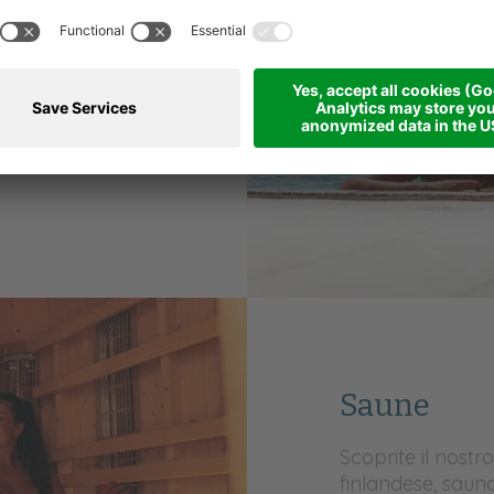
astico mondo
 misura 17 metri
una superficie
Saune
Scoprite il nost
finlandese, sauna