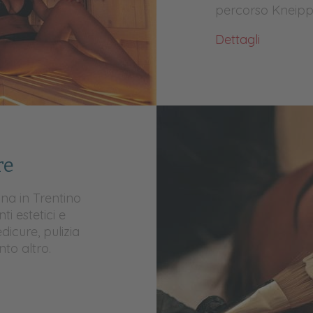
percorso Kneipp,
Dettagli
re
na in Trentino
i estetici e
dicure, pulizia
nto altro.