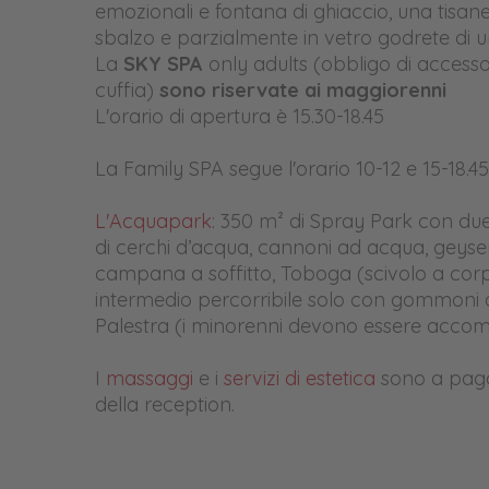
emozionali e fontana di ghiaccio, una tisaner
sbalzo e parzialmente in vetro godrete di una
La
SKY SPA
only adults (obbligo di acces
cuffia)
sono riservate ai maggiorenni
L'orario di apertura è 15.30-18.45
La Family SPA segue l'orario 10-12 e 15-18.45
L'Acquapark
: 350 m² di Spray Park con due
di cerchi d’acqua, cannoni ad acqua, geyser, 
campana a soffitto, Toboga (scivolo a corpo
intermedio percorribile solo con gommoni a 
Palestra (i minorenni devono essere accom
I
massaggi
e i
servizi di estetica
sono a pagam
della reception.