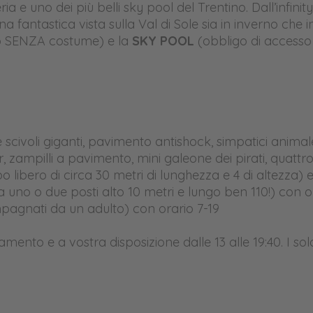
ia e uno dei più belli sky pool del Trentino. Dall’infin
 fantastica vista sulla Val di Sole sia in inverno che in
so SENZA costume) e la
SKY POOL
(obbligo di access
 scivoli giganti, pavimento antishock, simpatici animal
zampilli a pavimento, mini galeone dei pirati, quattro m
 libero di circa 30 metri di lunghezza e 4 di altezza)
uno o due posti alto 10 metri e lungo ben 110!) con or
pagnati da un adulto) con orario 7-19
ento e a vostra disposizione dalle 13 alle 19:40. I sol