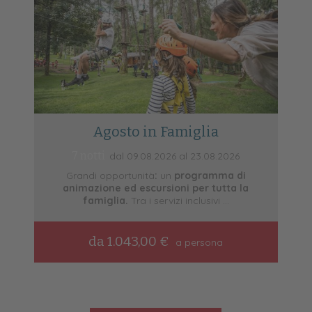
Agosto in Famiglia
7 notti
dal 09.08.2026 al 23.08.2026
Grandi opportunità
:
un
programma di
G
animazione ed escursioni per tutta la
m
famiglia.
Tra i servizi inclusivi ...
da 1.043,00 €
a persona