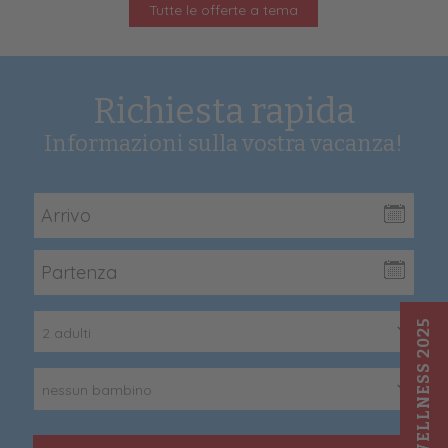
Tutte le offerte a tema
Richiesta rapida
Informazioni sulla vostra vacanza!
WELLNESS 2025
2 adulti
nessun bambino