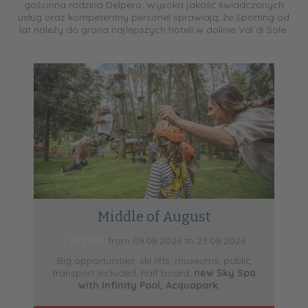
gościnna rodzina Delpero. Wysoka jakość świadczonych
usług oraz kompetentny personel sprawiają, że Sporting od
lat należy do grona najlepszych hoteli w dolinie Val di Sole.
Middle of August
7 nights
from 09.08.2026 to 23.08.2026
Big opportunities: ski lifts, museums, public
transport included, half board,
new Sky Spa
t
with Infinity Pool, Acquapark
, ...