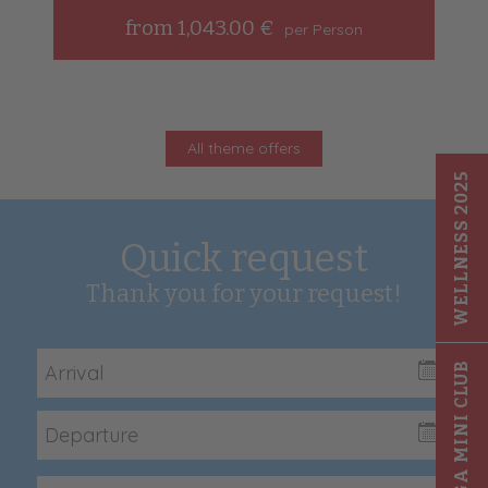
from 1,043.00 €
per Person
All theme offers
WELLNESS 2025
Quick request
Thank you for your request!
GIGA MINI CLUB