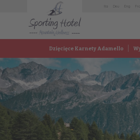
It
a
De
u
En
g
Fr
Dzięcięce Karnety Adamello
Wy