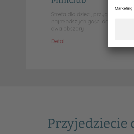
Miniclub
Strefa dla dzieci, przygotowana 
najmłodszych gości do 12 lat jes
dwa obszary
Detal
Przyjedziecie 