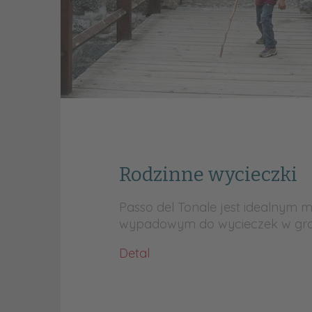
Rodzinne wycieczki
Passo del Tonale jest idealnym 
wypadowym do wycieczek w gro
Detal