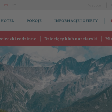
a
Po
l
Cz
e
Webcam
HOTEL
POKOJE
INFORMACJE I OFERTY
cieczki rodzinne
Dziecięcy klub narciarski
Mi