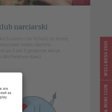
klub narciarski
a Evolution Ski School, do której
WELLNESS 2025
łaściciele hotelu Gemmi i
izuje 2 lub 3 godzinne lekcje
 dla Państwa dzieci.
GIGA MINI CLUB