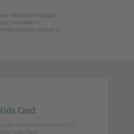
ki niej dzieci naszych
ach, zawodach i
emnią dzieciom pobyt w
Kids Card
y upominek dla najmłodszych:
mello Kids Card!