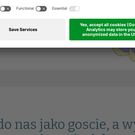
dla naszych
t podzielona na
do nas jako goscie, a w