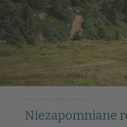
Strona glówna
Rodzina
Rodzina
Niezapomniane ro