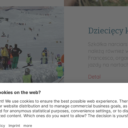
Dziecięcy 
Szkółka narciarsk
należą również w
Francesco, organ
jazdy na nartach
Detal