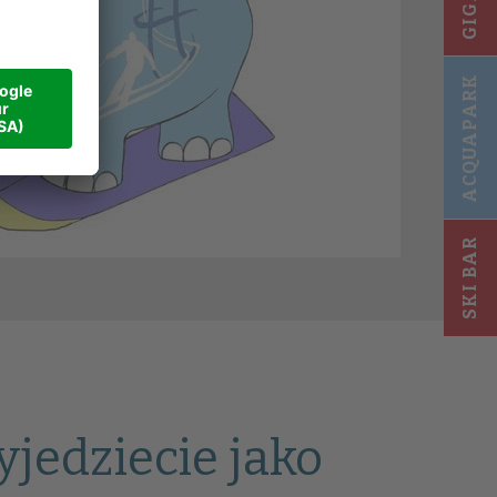
ACQUAPARK
SKI BAR
yjedziecie jako