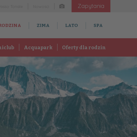
Zapytania
Passo Tonale
Nowosci
RODZINA
ZIMA
LATO
SPA
niclub
Acquapark
Oferty dla rodzin