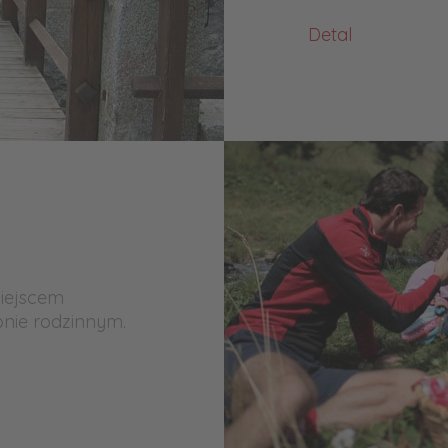
Detal
miejscem
nie rodzinnym.